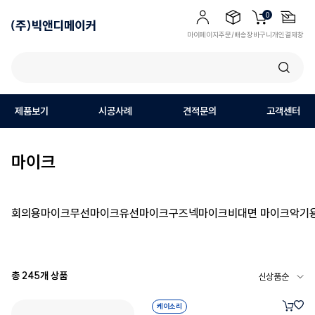
0
마이페이지
주문/배송
장바구니
개인결제창
제품보기
시공사례
견적문의
고객센터
마이크
회의용마이크
무선마이크
유선마이크
구즈넥마이크
비대면 마이크
악기
총
245
개 상품
케이소리