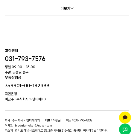
더보기
고객센터
031-793-7576
평일 09:00 - 18:00
주말, 공휴일 휴무
무통장입금
759901-00-182399
국민은행
예금주 : 주식회사 빅앤디메이커
회사
: 주식회사 빅앤디메이커
대표
: 이장군
팩스
: 031-795-8132
이메일
: bigdatamaker@naver.com
주소지
: 경기도 하남시 조정대로 35, 2층 제에프216-1호 (풍산동, 미사하우스디엘타워)