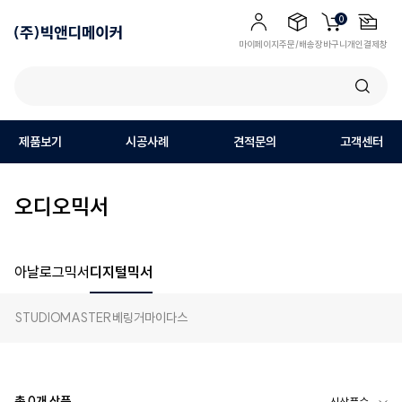
0
마이페이지
주문/배송
장바구니
개인결제창
제품보기
시공사례
견적문의
고객센터
오디오믹서
아날로그믹서
디지털믹서
STUDIOMASTER
베링거
마이다스
총
0
개 상품