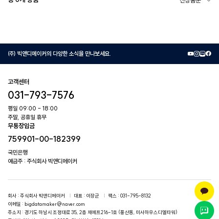
㈜ 빅앤디메이커의 다양한 소식을 만나보세요.
고객센터
031-793-7576
평일 09:00 - 18:00
주말, 공휴일 휴무
무통장입금
759901-00-182399
국민은행
예금주 : 주식회사 빅앤디메이커
회사
: 주식회사 빅앤디메이커
대표
: 이장군
팩스
: 031-795-8132
이메일
: bigdatamaker@naver.com
주소지
: 경기도 하남시 조정대로 35, 2층 제에프216-1호 (풍산동, 미사하우스디엘타워)